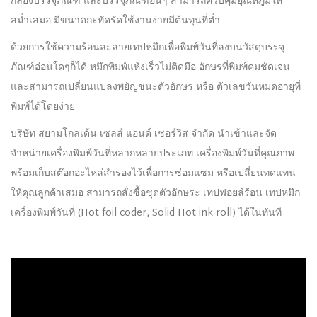
กล่องบรรจุภัณฑ์ และบรรจุภัณฑ์อื่นๆ สามารถควบคุมอุณหภูมิให้
สม่ำเสมอ มีขนาดกะทัดรัดใช้งานง่ายมีต้นทุนที่ต่ำ
ด้วยการใช้ความร้อนละลายเทปหมึกเพื่อพิมพ์วันที่ลงบนวัสดุบรรจุ
ภัณฑ์อ่อนใดๆก็ได้ หมึกพิมพ์แห้งเร็วไม่ติดมือ อักษรที่พิมพ์คมชัดเจน
และสามารถเปลี่ยนแปลงพยัญชนะตัวอักษร หรือ ตัวเลขวันหมดอายุที่
พิมพ์ได้โดยง่าย
บริษัท สยามโกลเด้น เซลส์ แอนด์ เซอร์วิส จำกัด นำเข้าและจัด
จำหน่ายเครื่องพิมพ์วันที่หลากหลายประเภท เครื่องพิมพ์วันที่คุณภาพ
พร้อมเก็บสต๊อกอะไหล่สำรองไว้เพื่อการซ่อมแซม หรือเปลี่ยนทดแทน
ให้คุณลูกค้าเสมอ สามารถสั่งซื้อชุดตัวอักษระ เทปฟอยล์ร้อน เทปหมึก
เครื่องพิมพ์วันที่ (Hot foil coder, Solid Hot ink roll) ได้ในทันที