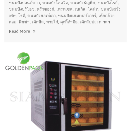
ขนมปังปอนด์ขาว, ขนมปังโฮลวีต, ขนมปังธัญพืช, ขนมปังไรย์,
ขนมปังบริโอช, ครัวซองต์, เพรทเซล, เบเกิล, โดนัท, ขนมปังฝรั่ง
เศษ, โรตี, ขนมปังฮอทด็อก, ขนมปังแฮมเบอร์เกอร์, เค้กกล้วย
หอม, พิซซ่า, เค้กชีส, พายไก่, คุกกี้ทำมือ, เค้กสับปะรด ฯลฯ
Read More