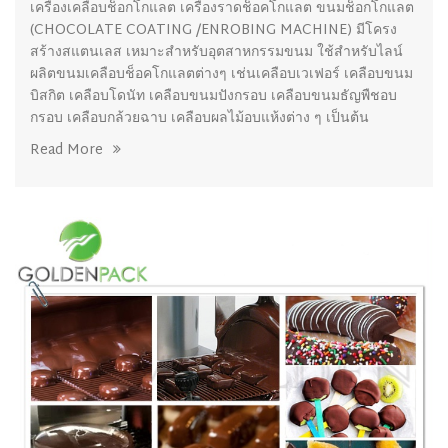
เครื่องเคลือบช็อกโกแลต เครื่องราดช็อคโกแลต ขนมช็อกโกแลต
(CHOCOLATE COATING /ENROBING MACHINE) มีโครง
สร้างสแตนเลส เหมาะสำหรับอุตสาหกรรมขนม ใช้สำหรับไลน์
ผลิตขนมเคลือบช็อคโกแลตต่างๆ เช่นเคลือบเวเฟอร์ เคลือบขนม
บิสกิต เคลือบโดนัท เคลือบขนมปังกรอบ เคลือบขนมธัญพืชอบ
กรอบ เคลือบกล้วยฉาบ เคลือบผลไม้อบแห้งต่าง ๆ เป็นต้น
Read More