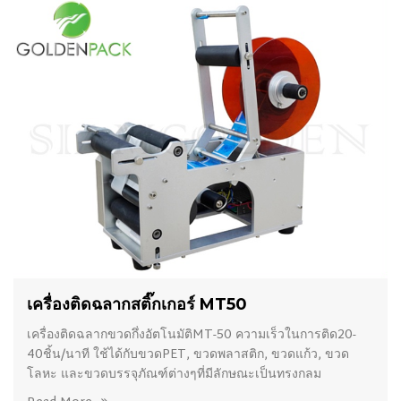
เครื่องติดฉลากสติ๊กเกอร์ MT50
เครื่องติดฉลากขวดกึ่งอัตโนมัติMT-50 ความเร็วในการติด20-
40ชิ้น/นาที ใช้ได้กับขวดPET, ขวดพลาสติก, ขวดแก้ว, ขวด
โลหะ และขวดบรรจุภัณฑ์ต่างๆที่มีลักษณะเป็นทรงกลม