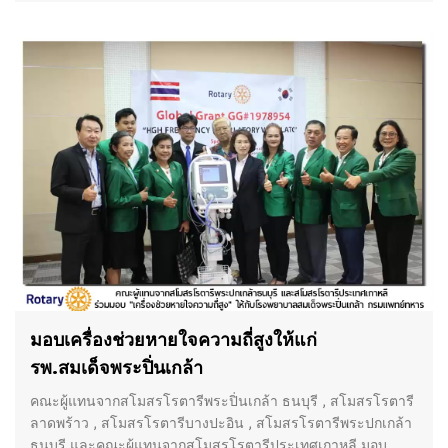
05/03/2019
มอบเครื่องช่วยหายใจความถี่สูงให้แก่
รพ.สมเด็จพระปิ่นเกล้า
คณะผู้แทนจากสโมสรโรตารีพระปิ่นเกล้า ธนบุรี , สโมสรโรตารี
ลาดพร้าว , สโมสรโรตารีบางปะอิน , สโมสรโรตารีพระปกเกล้า
ธนบุรี และคณะผู้แทนจากสโมสรโรตารีประเทศเกาหลี มอบ