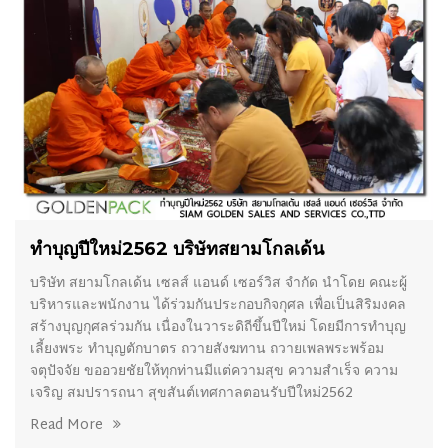
05/03/2019
ทำบุญปีใหม่2562 บริษัทสยามโกลเด้น
บริษัท สยามโกลเด้น เซลส์ แอนด์ เซอร์วิส จำกัด นำโดย คณะผู้
บริหารและพนักงาน ได้ร่วมกันประกอบกิจกุศล เพื่อเป็นสิริมงคล
สร้างบุญกุศลร่วมกัน เนื่องในวาระดิถีขึ้นปีใหม่ โดยมีการทำบุญ
เลี้ยงพระ ทำบุญตักบาตร ถวายสังฆทาน ถวายเพลพระพร้อม
จตุปัจจัย ขออวยชัยให้ทุกท่านมีแต่ความสุข ความสำเร็จ ความ
เจริญ สมปรารถนา สุขสันต์เทศกาลตอนรับปีใหม่2562
Read More